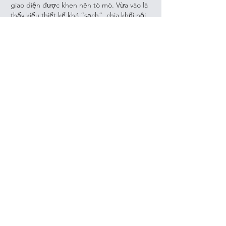
giao diện được khen nên tò mò. Vừa vào là 
thấy kiểu thiết kế khá “sạch”, chia khối nội 
dung rõ nên nhìn không bị ngợp, nhất là 
trên màn hình điện thoại. Mình bấm qua lại 
vài mục thấy phản hồi nhanh, chuyển trang 
mượt, không kiểu giật lag khó chịu. Có cái 
mình để ý là phần thông tin hiển thị khá 
trực quan, chữ và bảng dữ liệu…
Show More
Like
Reply
Show more comments
Stay updated
with
our
Waysider
Newsletter email.
(* = Required)