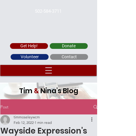
502-584-3711
WAYSIDE CHRISTIAN MISSION
Get Help!
Donate
Volunteer
Contact
Tim
Nina's Blog
&
Post
timmoseleywcm
Feb 12, 2022
1 min read
Wayside Expression's