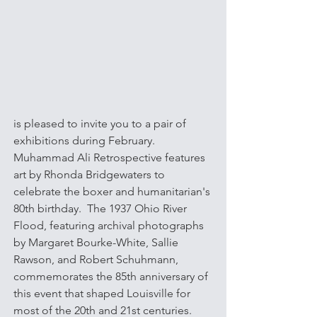
is pleased to invite you to a pair of 
exhibitions during February.  
Muhammad Ali Retrospective features 
art by Rhonda Bridgewaters to 
celebrate the boxer and humanitarian's 
80th birthday.  The 1937 Ohio River 
Flood, featuring archival photographs 
by Margaret Bourke-White, Sallie 
Rawson, and Robert Schuhmann, 
commemorates the 85th anniversary of 
this event that shaped Louisville for 
most of the 20th and 21st centuries.