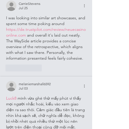
CarrieStevens
Jul 25
I was looking into similar art showcases, and 
spent some time poking around 
https://de.trustpilot.com/review/neuecasino
online.com
 and overall it's laid out neatly. 
The WaySide article provides a concise 
overview of the retrospective, which aligns 
with what I saw there. Personally, the 
information presented feels fairly cohesive.
Like
Reply
melaniemarshall6592
Jul 03
Luck8
 mình vừa ghé thử mấy phút vì thấy 
mọi người nhắc hoài, kiểu vào xem giao 
diện ra sao thôi. Cảm giác đầu tiên là trang 
nhìn khá sạch sẽ, chữ nghĩa dễ đọc, không 
bị nhồi nhét quá nhiều thứ một lúc nên 
lướt trên điện thoại cũng đỡ mỏi mắt. 