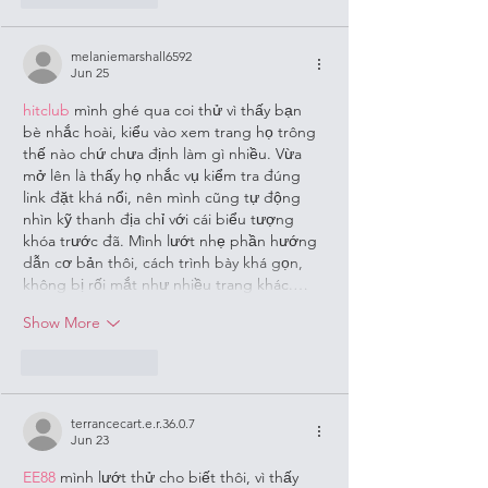
melaniemarshall6592
Jun 25
hitclub
 mình ghé qua coi thử vì thấy bạn 
bè nhắc hoài, kiểu vào xem trang họ trông 
thế nào chứ chưa định làm gì nhiều. Vừa 
mở lên là thấy họ nhắc vụ kiểm tra đúng 
link đặt khá nổi, nên mình cũng tự động 
nhìn kỹ thanh địa chỉ với cái biểu tượng 
khóa trước đã. Mình lướt nhẹ phần hướng 
dẫn cơ bản thôi, cách trình bày khá gọn, 
không bị rối mắt như nhiều trang khác.…
Show More
Like
Reply
terrancecart.e.r.36.0.7
Jun 23
EE88
 mình lướt thử cho biết thôi, vì thấy 