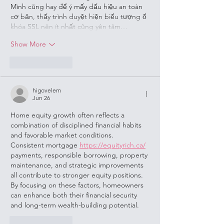
Mình cũng hay để ý mấy dấu hiệu an toàn 
cơ bản, thấy trình duyệt hiện biểu tượng ổ 
khóa SSL nên ít nhất cũng yên tâm…
Show More
Like
Reply
higovelem
Jun 26
Home equity growth often reflects a 
combination of disciplined financial habits 
and favorable market conditions. 
Consistent mortgage 
https://equityrich.ca/
payments, responsible borrowing, property 
maintenance, and strategic improvements 
all contribute to stronger equity positions. 
By focusing on these factors, homeowners 
can enhance both their financial security 
and long-term wealth-building potential.
Like
Reply